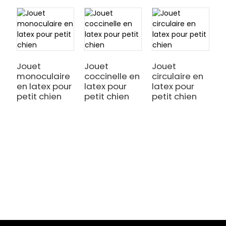
Jouet
Jouet
Jouet
monoculaire
coccinelle en
circulaire en
en latex pour
latex pour
latex pour
petit chien
petit chien
petit chien
J
l
c
f
c
i
c
t
m