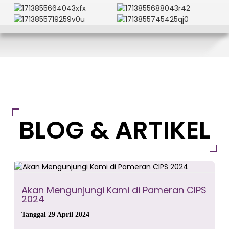
BLOG & ARTIKEL
Akan Mengunjungi Kami di Pameran CIPS
2024
Tanggal 29 April 2024