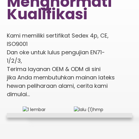
Menghormati
Kualifikasi
Kami memiliki sertifikat Sedex 4p, CE,
ISO9001
Dan oke untuk lulus pengujian EN71-
1/2/3,
Terima layanan OEM & ODM di sini
jika Anda membutuhkan mainan lateks
hewan peliharaan alami, cerita kami
dimulai...