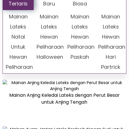
Terlaris
Baru
Biasa
Mainan
Mainan
Mainan
Mainan
Lateks
Lateks
Lateks
Lateks
Natal
Hewan
Hewan
Hewan
Untuk
Peliharaan
Peliharaan
Peliharaan
Hewan
Halloween
Paskah
Hari
Peliharaan
Partrick
Mainan Tangan Patah Halloween untuk Anjing Besar
Mainan Anjing Lateks Swiss Roll untuk Anjing Tengah
Mainan Anjing Partrick's Day untuk anjing tengah
Mainan Anjing Balon Lateks untuk Anjing Besar
Mainan Permen Halloween untuk Anjing Kecil
Mainan Telur Ular Paskah untuk Anak Anjing
Mainan Manusia Roti Jahe Lateks Hewan Peliharaan Natal
Mainan Anjing Keledai Lateks dengan Perut Besar
untuk anjing tengah
untuk Anjing Tengah
BACA SELENGKAPNYA
BACA SELENGKAPNYA
BACA SELENGKAPNYA
BACA SELENGKAPNYA
BACA SELENGKAPNYA
BACA SELENGKAPNYA
BACA SELENGKAPNYA
BACA SELENGKAPNYA
Mainan Anjing Roti Lateks untuk Anjing Tengah
Mainan Anjing Balon Lateks untuk Anjing Besar
Mainan Permen Halloween untuk Anjing Kecil
Mainan anjing Hippo lateks untuk anjing kecil
Mainan Kelinci Paskah untuk Anak Anjing