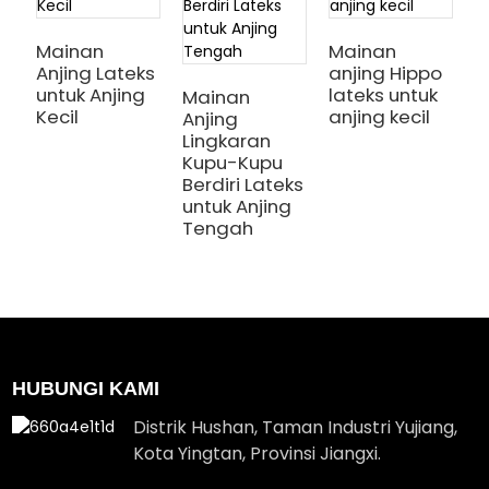
Mainan
Mainan
Anjing Lateks
anjing Hippo
S
untuk Anjing
lateks untuk
T
Mainan
Kecil
anjing kecil
L
Anjing
M
Lingkaran
A
Kupu-Kupu
A
Berdiri Lateks
untuk Anjing
Tengah
HUBUNGI KAMI
Distrik Hushan, Taman Industri Yujiang,
Kota Yingtan, Provinsi Jiangxi.