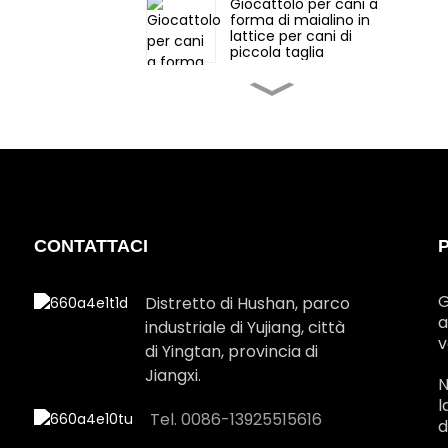
Giocattolo per cani a
forma di maialino in
lattice per cani di
piccola taglia
Giocattolo in lattice a
forma di elefante per
cani di piccola taglia
Giocattoli di Natale in
lattice a forma di
omino di pan di zenzero
per cani di taglia media
CONTATTACI
Giocattolo in lattice per
cani di taglia grande in
scatola regalo natalizia
G
Distretto di Hushan, parco
a
industriale di Yujiang, città
v
Giocattolo di Babbo
di Yingtan, provincia di
Natale in lattice per
Jiangxi.
cani di taglia grande
N
l
Tel. 0086-13925515616
d