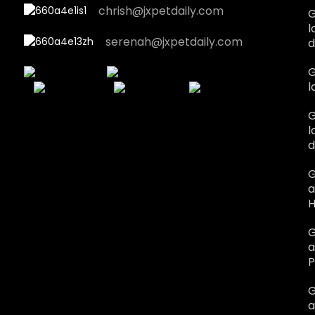
chrish@jxpetdaily.com
G
l
serenah@jxpetdaily.com
d
G
l
G
l
d
G
a
H
G
a
P
G
a