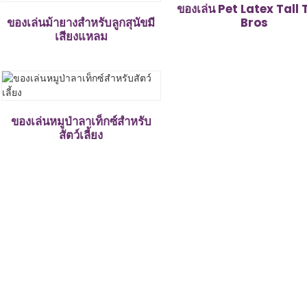
ของเล่น Pet Latex Tall 
Bros
ของเล่นม้ายางสำหรับลูกสุนัขมี
เสียงแหลม
ของเล่นหมูป่าลาเท็กซ์สำหรับ
สัตว์เลี้ยง