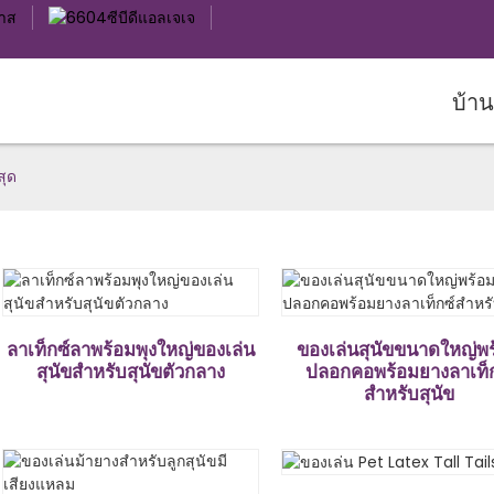
บ้า
สุด
ลาเท็กซ์ลาพร้อมพุงใหญ่ของเล่น
ของเล่นสุนัขขนาดใหญ่พ
สุนัขสำหรับสุนัขตัวกลาง
ปลอกคอพร้อมยางลาเท็ก
สำหรับสุนัข