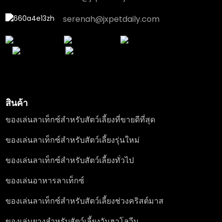
serenah@jxpetdaily.com
สินค้า
ของเล่นลาเท็กซ์สำหรับสัตว์เลี้ยงที่ขายดีที่สุด
ของเล่นลาเท็กซ์สำหรับสัตว์เลี้ยงรุ่นใหม่
ของเล่นลาเท็กซ์สำหรับสัตว์เลี้ยงทั่วไป
ของเล่นอาหารลาเท็กซ์
ของเล่นลาเท็กซ์สำหรับสัตว์เลี้ยงช่วงคริสต์มาส
ของเล่นยางสำหรับสัตว์เลี้ยงวันฮาโลวีน