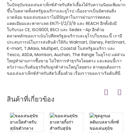
ในปัจจุบันของเล่นลาเท็กซ์สำหรับสัตว์เลี้ยงได้รับความนิยมเพิ่มมาก
ขึ้นในตลาดทั้งสหรัฐอเมริกาและยุโรป เนื่องจากเป็นมิตรต่อสิ่ง
แวดล้อม ของเล่นของเราไม่มีปัญหาในการผ่านการทดสอบ
แคดเมียมและพาทาเลต EN71-1/2/3/9 และ REACH อีกทั้งยังมี
ใบรับรอง CE, ISO9001, BSCI และ Sedex -4p อีกด้วย
ตลาดหลักของเราเน้นไปที่สหรัฐอเมริกาและยุโรปในขณะนี้ เรามี
ประสบการณ์ในการส่งสินค้าให้กับ Walmart, Disney, PetSmart,
K-mart, TJMaxx, Multipet, Coastal ในสหรัฐอเมริกา และ
Tesco, ASDA, Morrison, Auchan, The Range ในยุโรป แต่ส่วน
ใหญ่ทำผ่านการซื้อขาย ไม่ใช่การทำธุรกิจโดยตรง และตอนนี้เรา
หวังว่าจะเริ่มต้นธุรกิจกับลูกค้าส่วนใหญ่โดยตรง หากคุณต้องการ
ของเล่นลาเท็กซ์สำหรับสัตว์เลี้ยงด้วย เรื่องราวของเราเริ่มต้นที่นี่
สินค้าที่เกี่ยวข้อง