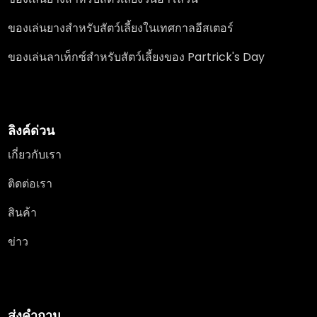
ของเล่นยางสำหรับสัตว์เลี้ยงในเทศกาลอีสเตอร์
ของเล่นลาเท็กซ์สำหรับสัตว์เลี้ยงของ Partrick's Day
ลิงค์ด่วน
เกี่ยวกับเรา
ติดต่อเรา
สินค้า
ข่าว
ส่งคำถาม