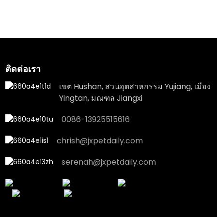
ติดต่อเรา
เขต Hushan, สวนอุตสาหกรรม Yujiang, เมือง
Yingtan, มณฑล Jiangxi
0086-13925515616
chrish@jxpetdaily.com
serenah@jxpetdaily.com