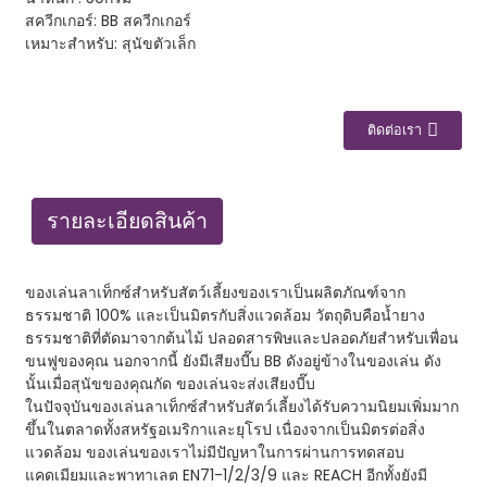
สควีกเกอร์: BB สควีกเกอร์
เหมาะสำหรับ: สุนัขตัวเล็ก
ติดต่อเรา
รายละเอียดสินค้า
ของเล่นลาเท็กซ์สำหรับสัตว์เลี้ยงของเราเป็นผลิตภัณฑ์จาก
ธรรมชาติ 100% และเป็นมิตรกับสิ่งแวดล้อม วัตถุดิบคือน้ำยาง
ธรรมชาติที่ตัดมาจากต้นไม้ ปลอดสารพิษและปลอดภัยสำหรับเพื่อน
ขนฟูของคุณ นอกจากนี้ ยังมีเสียงบี๊บ BB ดังอยู่ข้างในของเล่น ดัง
นั้นเมื่อสุนัขของคุณกัด ของเล่นจะส่งเสียงบี๊บ
ในปัจจุบันของเล่นลาเท็กซ์สำหรับสัตว์เลี้ยงได้รับความนิยมเพิ่มมาก
ขึ้นในตลาดทั้งสหรัฐอเมริกาและยุโรป เนื่องจากเป็นมิตรต่อสิ่ง
แวดล้อม ของเล่นของเราไม่มีปัญหาในการผ่านการทดสอบ
แคดเมียมและพาทาเลต EN71-1/2/3/9 และ REACH อีกทั้งยังมี