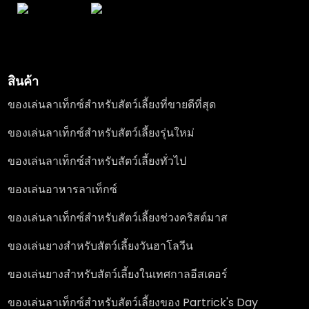
สินค้า
ของเล่นลาเท็กซ์สำหรับสัตว์เลี้ยงที่ขายดีที่สุด
ของเล่นลาเท็กซ์สำหรับสัตว์เลี้ยงรุ่นใหม่
ของเล่นลาเท็กซ์สำหรับสัตว์เลี้ยงทั่วไป
ของเล่นอาหารลาเท็กซ์
ของเล่นลาเท็กซ์สำหรับสัตว์เลี้ยงช่วงคริสต์มาส
ของเล่นยางสำหรับสัตว์เลี้ยงวันฮาโลวีน
ของเล่นยางสำหรับสัตว์เลี้ยงในเทศกาลอีสเตอร์
ของเล่นลาเท็กซ์สำหรับสัตว์เลี้ยงของ Partrick's Day