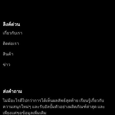
ลิงค์ด่วน
เกี่ยวกับเรา
ติดต่อเรา
สินค้า
ข่าว
ส่งคำถาม
ไม่มีอะไรดีไปกว่าการได้เห็นผลลัพธ์สุดท้าย เรียนรู้เกี่ยวกับ
ความสนุกใหม่ๆ และรับอัลบั้มตัวอย่างผลิตภัณฑ์ล่าสุด และ
เพียงแค่ขอข้อมูลเพิ่มเติม