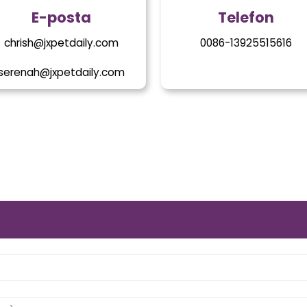
E-posta
Telefon
chrish@jxpetdaily.com
0086-13925515616
serenah@jxpetdaily.com