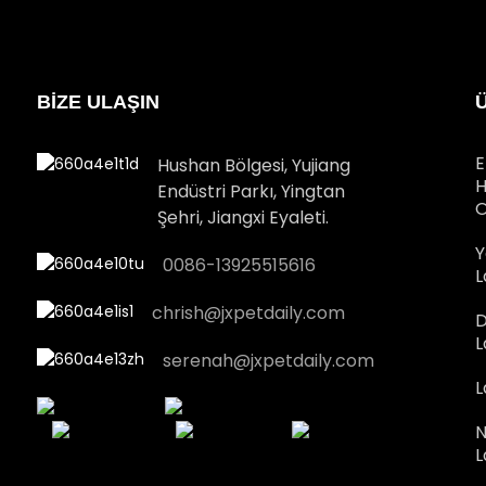
BİZE ULAŞIN
E
Hushan Bölgesi, Yujiang
H
Endüstri Parkı, Yingtan
O
Şehri, Jiangxi Eyaleti.
Y
0086-13925515616
L
chrish@jxpetdaily.com
D
L
serenah@jxpetdaily.com
L
N
L