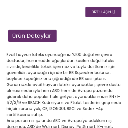
BIZE ULAŞIN
Ürün Detayları
Evcil hayvan lateks oyuncağımız %100 doğal ve çevre
dostudur, hammadde ağaçlardan kesilen doğal lateks
sıvısıdır, kesinlikle toksik içermez ve tüylü dostlarınız için
güvenlidir, oyuncağın içinde bir BB Squeaker bulunur,
böylece köpeğiniz onu çiğnediğinde BB sesi çıkarır.
Günümüzde evcil hayvan lateks oyuncakları, çevre dostu
olması nedeniyle hem ABD hem de Avrupa pazarında
giderek daha popüler hale geliyor, oyuncaklarımızın EN71-
1/2/3/9 ve REACH Kadmiyum ve Ftalat testlerini geçmede
hiçbir sorunu yok, CE, ISO9001, BSCI ve Sedex -4p
sertifikasına sahip.
Ana pazarımız şu anda ABD ve Avrupa'ya odaklanmış
durumda, ABD'de Walmart, Disney, PetSmart, K-mart,