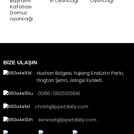
El Oyuncağı
Oyuncağı
Bayramı
B
Kafatası
B
Domuz
o
oyuncağı
BİZE ULAŞIN
Hushan Bölgesi, Yujiang Endüstri Parkı,
Yingtan Şehri, Jiangxi Eyaleti.
0086-13925515616
chrish@jxpetdaily.com
serenah@jxpetdaily.com