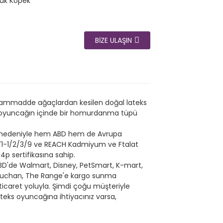
ük Köpek
BIZE ULAŞIN
 hammadde ağaçlardan kesilen doğal lateks
lidir, oyuncağın içinde bir homurdanma tüpü
ı nedeniyle hem ABD hem de Avrupa
N71-1/2/3/9 ve REACH Kadmiyum ve Ftalat
4p sertifikasına sahip.
D'de Walmart, Disney, PetSmart, K-mart,
, Auchan, The Range'e kargo sunma
icaret yoluyla. Şimdi çoğu müşteriyle
eks oyuncağına ihtiyacınız varsa,