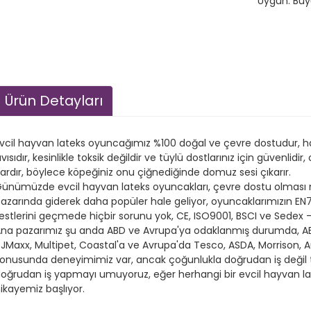
Uygun: Büy
Ürün Detayları
vcil hayvan lateks oyuncağımız %100 doğal ve çevre dostudur,
ıvısıdır, kesinlikle toksik değildir ve tüylü dostlarınız için güven
ardır, böylece köpeğiniz onu çiğnediğinde domuz sesi çıkarır.
ünümüzde evcil hayvan lateks oyuncakları, çevre dostu olmas
azarında giderek daha popüler hale geliyor, oyuncaklarımızın E
estlerini geçmede hiçbir sorunu yok, CE, ISO9001, BSCI ve Sedex -
na pazarımız şu anda ABD ve Avrupa'ya odaklanmış durumda, AB
JMaxx, Multipet, Coastal'a ve Avrupa'da Tesco, ASDA, Morrison
onusunda deneyimimiz var, ancak çoğunlukla doğrudan iş değil t
oğrudan iş yapmayı umuyoruz, eğer herhangi bir evcil hayvan lat
ikayemiz başlıyor.