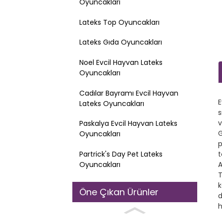
Oyuncakları
Lateks Top Oyuncakları
Lateks Gıda Oyuncakları
Noel Evcil Hayvan Lateks
Oyuncakları
Cadılar Bayramı Evcil Hayvan
E
Lateks Oyuncakları
s
v
Paskalya Evcil Hayvan Lateks
G
Oyuncakları
p
Partrick's Day Pet Lateks
t
Oyuncakları
A
T
k
Öne Çıkan Ürünler
d
h