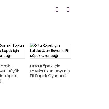
Dambıl
Orta Köpek için
Büyük köpekler i
Seti Büyük
Lateks Uzun Boyunlu
Lateks Kemik Fu
in köpek
Fil Köpek Oyuncağı
Seti Köpek oyun
ğı