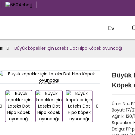
Ev
rı
Büyük köpekler için Lateks Dot Hipo Köpek oyuncağı
Büyük k
Loading...
Loading...
Köpek 
Ürün No.: 
Boyut: 17/
Ağırlık: 120
Squeaker:
Dolgu: PP