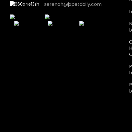
serenah@jxpetdaily.com
L
N
L
C
H
O
P
L
P
L