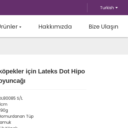
Turkish
Ürünler
Hakkımızda
Bize Ulaşın
öpekler için Lateks Dot Hipo
Loading...
Loading...
oyuncağı
PDL80085 S/L
21cm
/190g
 Homurdanan Tüp
 pamuk