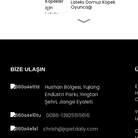
Lateks Domuz Köpek
Oyuncağı
Küçük Köpekler için
Lateks Fil Köpek
Oyuncağı
Orta köpek için Noel
Evcil Hayvan Lateks
Zencefilli Adam
oyuncakları
BİZE ULAŞIN
Büyük köpek için Noel
Evcil Hayvan Lateks
hediye kutusu oyuncağı
E
Hushan Bölgesi, Yujiang
H
Endüstri Parkı, Yingtan
O
Büyük köpek için Noel
Şehri, Jiangxi Eyaleti.
Evcil Hayvan Lateks Noel
Baba oyuncağı
Y
0086-13925515616
L
chrish@jxpetdaily.com
D
L