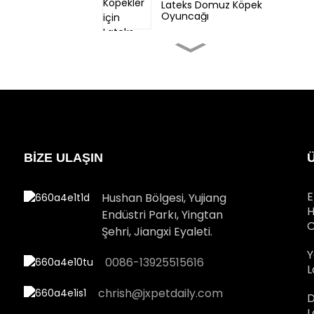
Lateks Domuz Köpek
Oyuncağı
Küçük Köpekler için
Lateks Fil Köpek
Oyuncağı
Orta köpek için Noel
Evcil Hayvan Lateks
Zencefilli Adam
oyuncakları
BİZE ULAŞIN
Büyük köpek için Noel
Evcil Hayvan Lateks
hediye kutusu oyuncağı
E
Hushan Bölgesi, Yujiang
H
Endüstri Parkı, Yingtan
O
Büyük köpek için Noel
Şehri, Jiangxi Eyaleti.
Evcil Hayvan Lateks Noel
Baba oyuncağı
Y
0086-13925515616
L
chrish@jxpetdaily.com
D
L