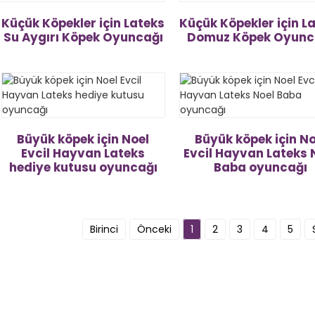
Küçük Köpekler için Lateks
Küçük Köpekler için L
Su Aygırı Köpek Oyuncağı
Domuz Köpek Oyunc
Büyük köpek için Noel
Büyük köpek için No
Evcil Hayvan Lateks
Evcil Hayvan Lateks 
hediye kutusu oyuncağı
Baba oyuncağı
Birinci
Önceki
1
2
3
4
5