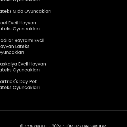
ateks Gıda Oyuncakları
oel Evcil Hayvan
ateks Oyuncakları
adılar Bayramı Evcil
ayvan Lateks
yuncakları
askalya Evcil Hayvan
ateks Oyuncakları
artrick's Day Pet
ateks Oyuncakları
© COPYRIGHT - 2024 : TÜM HAKLARI SAKLIDIR.