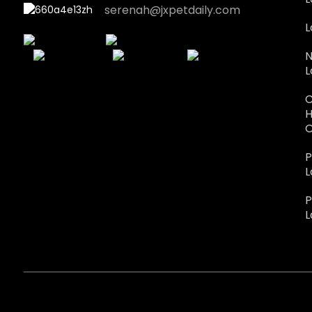
serenah@jxpetdaily.com
L
N
L
C
H
O
P
L
P
L