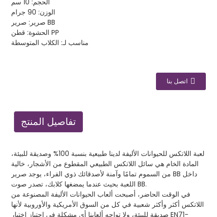
الحجم: 10 سم
الوزن: 90 جرام
صرير: صرير BB
الحشوة: قطن PP
مناسب لـ: الكلاب المتوسطة
اتصل بنا
تفاصيل المنتج
لعبة اللاتكس للحيوانات الأليفة لدينا طبيعية بنسبة 100% وصديقة للبيئة،
المادة الخام هي سائل اللاتكس الطبيعي المقطوع من الأشجار، خالية
من السموم تمامًا وآمنة لأصدقائك ذوي الفراء، يوجد صرير BB داخل
اللعبة بحيث عندما يمضغها كلابك، تصدر صوت BB.
في الوقت الحاضر، أصبحت ألعاب الحيوانات الأليفة المصنوعة من
اللاتكس أكثر وأكثر شعبية في كل من السوق الأمريكية والأوروبية لأنها
صديقة للبيئة، ولا تواجه ألعابنا أي مشكلة في اجتياز اختبار EN71-