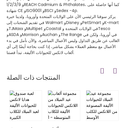
1/2/3/9 وREACH Cadmium & Phthalates، كما أنها حاصلة على
شهادة CE وISO9001 وBSCI وSedex -4p.
يركز سوقنا الرئيسي الآن على الولايات المتحدة وأوروبا، ولدينا خبرة
في تقديم الشحنات إلى Walmart وDisney وPetSmart وK-mart
وTJMaxx وMultipet وCoastal في الولايات المتحدة وTesco
وASDA وMorrison وAuchan وThe Range في أوروبا، ولكن في
الغالب عن طريق التداول وليس الأعمال المباشرة، والآن نأمل في بدء
الأعمال مع معظم العملاء بشكل مباشر، إذا كنت بحاجة أيضًا إلى أي
ألعاب لاتكس للحيوانات الأليفة، تبدأ قصتنا.
المنتجات ذات الصلة