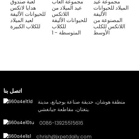
مجموعة عيد
مجموعة ألعاب
لعبة صندوق
الميلاد للحيوانات
عيد الميلاد من
هدايا لاتكس
ز
الأليفة
اللاتكس
للحيوانات الأليفة
ل
المصنوعة من
للحيوانات الأليفة
لعيد الميلاد
ن
اللاتكس للكلب
للكلاب
للكلاب الكبيرة
د
الأوسط
المتوسطة - 1
ت
ب
ط
اتصل بنا
منطقة هوشان، حديقة صناعة يوجيانغ، مدينة
ينغتان، مقاطعة جيانغشي.
0086-13925515616
chrish@jxpetdaily.com