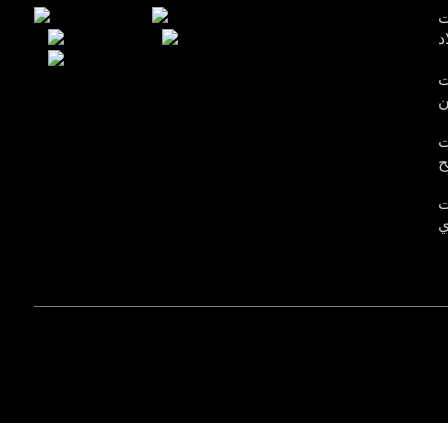
ت
د
ت
ن
ت
ح
ت
ي