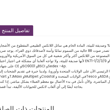
تفاصيل المنتج
لعبة اللاتكس للحيوانات الأليفة لدينا طبيعية بنسبة 100% وصديقة للبيئة، المادة الخام هي سائل اللاتكس الطبيعي المقطوع من الأشجا
المصنوعة من اللاتكس أكثر وأكثر شعبية في كل من السوق الأمريكية والأوروبي
لأنها صديقة للبيئة، ولا تواجه ألعابنا أي مشكلة في اجتياز اختبار EN71-1/2/3/9 وREACH Cadmium & Phthalates، كما أنها حاص
على شهادة CE وISO9001 وBSCI وSedex -4p.
ئيسي الآن على الولايات المتحدة وأوروبا، ولدينا خبرة في تقديم الشحنات إلى Walmart وDisney وPetSmart وK
mart وTJMaxx وMultipet وCoastal في الولايات المتحدة وTesco وASDA وMorrison وAuchan 
المباشرة، والآن نأمل في بدء الأعمال مع معظم العملاء بشكل مباشر، إذا كن
بحاجة أيضًا إلى أي ألعاب لاتكس للحيوانات الأليفة، تبدأ قصتنا.
المنتجات ذات الصلة