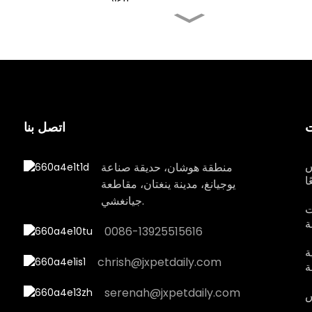
لعبة فيل من اللاتكس للكلاب
الصغيرة
ألعاب عيد الميلاد للحيوانات
الأليفة المصنوعة من اللاتكس
على شكل رجل خبز الزنجبيل
للكلب الأوسط
ت
اتصل بنا
لعبة صندوق هدايا لاتكس
للحيوانات الأليفة لعيد الميلاد
للكلاب الكبيرة
س
منطقة هوشان، حديقة صناعة
ا
يوجيانغ، مدينة ينغتان، مقاطعة
لعبة سانتا كلوز من اللاتكس
جيانغشي.
للحيوانات الأليفة لعيد الميلاد
ت
للكلاب الكبيرة
ة
0086-13925515616
ة
chrish@jxpetdaily.com
ة
serenah@jxpetdaily.com
س