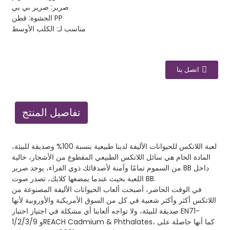
صرير: صرير بي بي
الحشوة: قطن PP
مناسب لـ: الكلب الأوسط
اتصل بنا
تفاصيل المنتج
لعبة اللاتكس للحيوانات الأليفة لدينا طبيعية بنسبة 100% وصديقة للبيئة،
المادة الخام هي سائل اللاتكس الطبيعي المقطوع من الأشجار، خالية
من السموم تمامًا وآمنة لأصدقائك ذوي الفراء، يوجد صرير BB داخل
اللعبة بحيث عندما يمضغها كلابك، تصدر صوت BB.
في الوقت الحاضر، أصبحت ألعاب الحيوانات الأليفة المصنوعة من
اللاتكس أكثر وأكثر شعبية في كل من السوق الأمريكية والأوروبية لأنها
صديقة للبيئة، ولا تواجه ألعابنا أي مشكلة في اجتياز اختبار EN71-
1/2/3/9 وREACH Cadmium & Phthalates، كما أنها حاصلة على