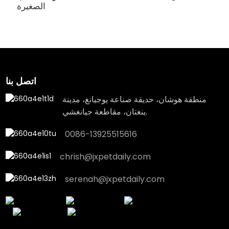
الصغيرة
اتصل بنا
منطقة هوشان، حديقة صناعة يوجيانغ، مدينة
ينغتان، مقاطعة جيانغشي.
0086-13925515616
chrish@jxpetdaily.com
serenah@jxpetdaily.com