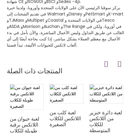
شهادة CE وISO9001 وBSCI وSedex -4p.
يركز سوقنا الرئيسي الآن على الولايات المتحدة وأوروبا، ولدينا خبرة
في تقديم الشحنات إلى Walmart وDisney وPetSmart وK-mart
وTJMaxx وMultipet وCoastal في الولايات المتحدة وTesco
وASDA وMorrison وAuchan وThe Range في أوروبا، ولكن في
الغالب عن طريق التداول وليس الأعمال المباشرة، والآن نأمل في بدء
الأعمال مع معظم العملاء بشكل مباشر، إذا كنت بحاجة أيضًا إلى أي
ألعاب لاتكس للحيوانات الأليفة، تبدأ قصتنا.
المنتجات ذات الصلة
س
لعبة دائرة خنزير
لعبة كلب من
ت
من اللاتكس
اللاتكس للكلاب
لعبة حيوان من
ب
للكلاب
الصغيرة
اللاتكس برقبة
ة
المتوسطة
طويلة للكلاب