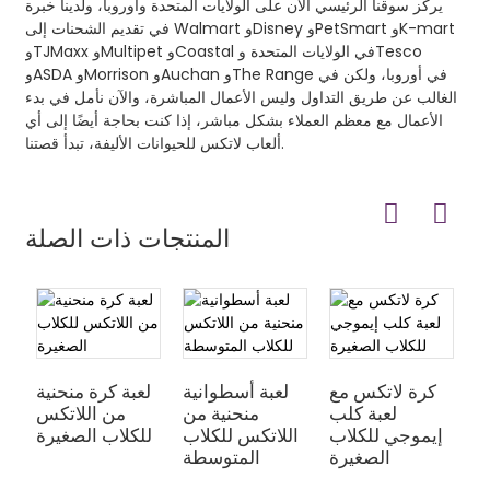
يركز سوقنا الرئيسي الآن على الولايات المتحدة وأوروبا، ولدينا خبرة
في تقديم الشحنات إلى Walmart وDisney وPetSmart وK-mart
وTJMaxx وMultipet وCoastal في الولايات المتحدة وTesco
وASDA وMorrison وAuchan وThe Range في أوروبا، ولكن في
الغالب عن طريق التداول وليس الأعمال المباشرة، والآن نأمل في بدء
الأعمال مع معظم العملاء بشكل مباشر، إذا كنت بحاجة أيضًا إلى أي
ألعاب لاتكس للحيوانات الأليفة، تبدأ قصتنا.
المنتجات ذات الصلة
م
كرة لاتكس مع
لعبة أسطوانية
لعبة كرة منحنية
س
لعبة كلب
منحنية من
من اللاتكس
ب
إيموجي للكلاب
اللاتكس للكلاب
للكلاب الصغيرة
الصغيرة
المتوسطة