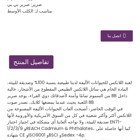
صرير: صرير بي بي
مناسب لـ: الكلب الأوسط
اتصل بنا
تفاصيل المنتج
لعبة اللاتكس للحيوانات الأليفة لدينا طبيعية بنسبة 100% وصديقة للبيئة،
المادة الخام هي سائل اللاتكس الطبيعي المقطوع من الأشجار، خالية
من السموم تمامًا وآمنة لأصدقائك ذوي الفراء، يوجد صرير BB داخل
اللعبة بحيث عندما يمضغها كلابك، تصدر صوت BB.
في الوقت الحاضر، أصبحت ألعاب الحيوانات الأليفة المصنوعة من
اللاتكس أكثر وأكثر شعبية في كل من السوق الأمريكية والأوروبية لأنها
صديقة للبيئة، ولا تواجه ألعابنا أي مشكلة في اجتياز اختبار EN71-
1/2/3/9 وREACH Cadmium & Phthalates، كما أنها حاصلة على
شهادة CE وISO9001 وBSCI وSedex -4p.