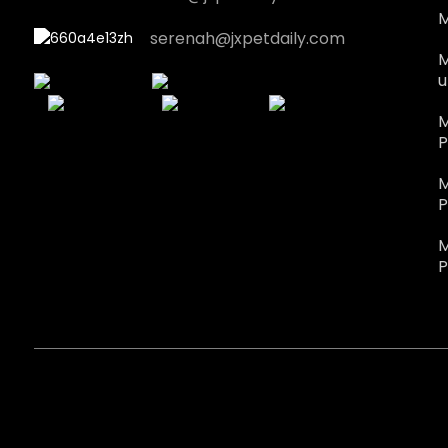
M
serenah@jxpetdaily.com
M
u
M
P
M
P
M
P