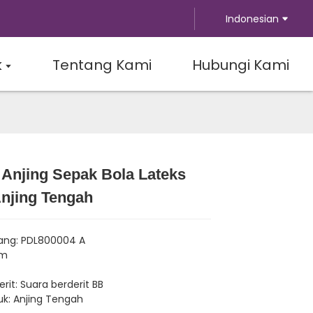
Indonesian
k
Tentang Kami
Hubungi Kami
 Anjing Sepak Bola Lateks
Loading...
Loading...
Loading...
Loading...
Anjing Tengah
ang: PDL800004 A
cm
rit: Suara berderit BB
k: Anjing Tengah