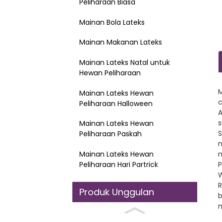
Peliharaan Biasa
Mainan Bola Lateks
Mainan Makanan Lateks
Mainan Lateks Natal untuk
Hewan Peliharaan
M
Mainan Lateks Hewan
c
Peliharaan Halloween
A
s
Mainan Lateks Hewan
S
Peliharaan Paskah
m
Mainan Lateks Hewan
m
Peliharaan Hari Partrick
P
W
R
Produk Unggulan
b
m