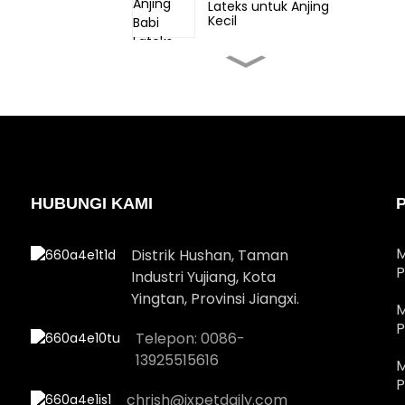
Lateks untuk Anjing
Kecil
Mainan Anjing Gajah
Lateks untuk Anjing
Kecil
Mainan Manusia Roti
Jahe Lateks Hewan
Peliharaan Natal untuk
anjing tengah
HUBUNGI KAMI
Kotak hadiah lateks
hewan peliharaan Natal
untuk anjing besar
M
Distrik Hushan, Taman
P
Industri Yujiang, Kota
Yingtan, Provinsi Jiangxi.
Mainan Santa Lateks
M
Natal untuk Anjing Besar
P
Telepon: 0086-
13925515616
M
P
chrish@jxpetdaily.com