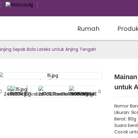
Rumah
Produ
njing Sepak Bola Lateks untuk Anjing Tengah
Mainan
Loading...
Loading...
untuk 
Nomor Bar
Ukuran: 9
Berat: 80g
Suara berde
Cocok untu