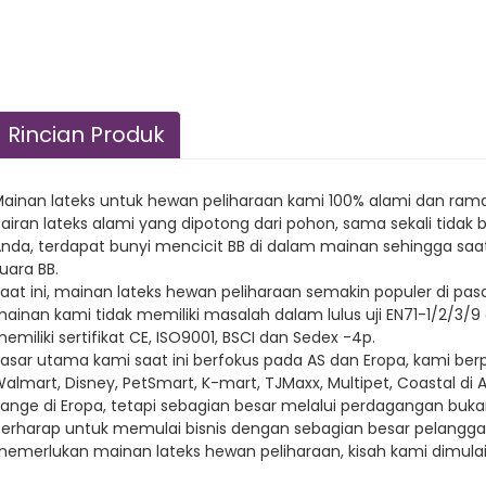
Rincian Produk
ainan lateks untuk hewan peliharaan kami 100% alami dan ram
airan lateks alami yang dipotong dari pohon, sama sekali tid
nda, terdapat bunyi mencicit BB di dalam mainan sehingga sa
uara BB.
aat ini, mainan lateks hewan peliharaan semakin populer di pa
ainan kami tidak memiliki masalah dalam lulus uji EN71-1/2/3
emiliki sertifikat CE, ISO9001, BSCI dan Sedex -4p.
asar utama kami saat ini berfokus pada AS dan Eropa, kami b
almart, Disney, PetSmart, K-mart, TJMaxx, Multipet, Coastal di 
ange di Eropa, tetapi sebagian besar melalui perdagangan buka
erharap untuk memulai bisnis dengan sebagian besar pelanggan
emerlukan mainan lateks hewan peliharaan, kisah kami dimulai