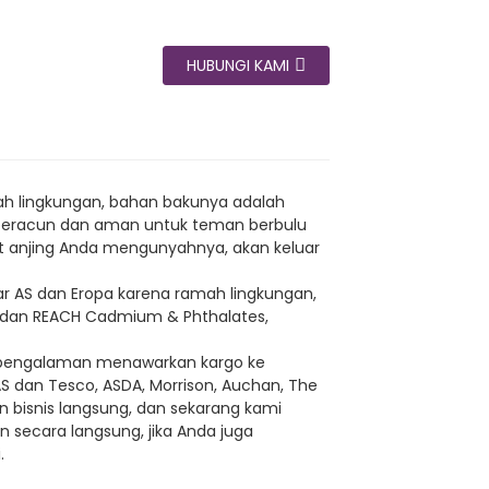
HUBUNGI KAMI
ah lingkungan, bahan bakunya adalah
ak beracun dan aman untuk teman berbulu
at anjing Anda mengunyahnya, akan keluar
sar AS dan Eropa karena ramah lingkungan,
/9 dan REACH Cadmium & Phthalates,
erpengalaman menawarkan kargo ke
AS dan Tesco, ASDA, Morrison, Auchan, The
n bisnis langsung, dan sekarang kami
 secara langsung, jika Anda juga
.