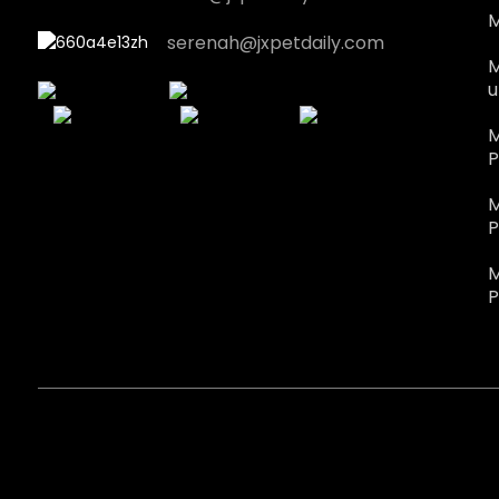
M
serenah@jxpetdaily.com
M
u
M
P
M
P
M
P