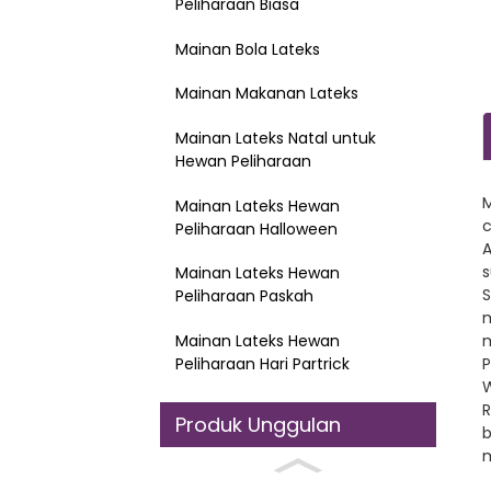
Peliharaan Biasa
Mainan Bola Lateks
Mainan Makanan Lateks
Mainan Lateks Natal untuk
Hewan Peliharaan
M
Mainan Lateks Hewan
c
Peliharaan Halloween
A
s
Mainan Lateks Hewan
S
Peliharaan Paskah
m
Mainan Lateks Hewan
m
Peliharaan Hari Partrick
P
W
R
Produk Unggulan
b
m