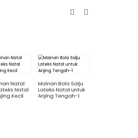
nan Natal
Mainan Bola Salju
ateks Natal
Lateks Natal untuk
Mainan karang
jing Kecil
Anjing Tengah-1
bunga Natal lat
hewan pelihara
Natal untuk anji
kecil