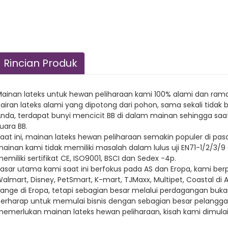
Rincian Produk
ainan lateks untuk hewan peliharaan kami 100% alami dan ram
airan lateks alami yang dipotong dari pohon, sama sekali tid
nda, terdapat bunyi mencicit BB di dalam mainan sehingga sa
uara BB.
aat ini, mainan lateks hewan peliharaan semakin populer di pa
ainan kami tidak memiliki masalah dalam lulus uji EN71-1/2/3
emiliki sertifikat CE, ISO9001, BSCI dan Sedex -4p.
asar utama kami saat ini berfokus pada AS dan Eropa, kami b
almart, Disney, PetSmart, K-mart, TJMaxx, Multipet, Coastal di 
ange di Eropa, tetapi sebagian besar melalui perdagangan buka
erharap untuk memulai bisnis dengan sebagian besar pelanggan
emerlukan mainan lateks hewan peliharaan, kisah kami dimulai