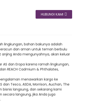
HUBUNGI KAMI
ah lingkungan, bahan bakunya adalah
ak beracun dan aman untuk teman berbulu
at anjing Anda mengunyahnya, akan keluar
sar AS dan Eropa karena ramah lingkungan,
/9 dan REACH Cadmium & Phthalates,
erpengalaman menawarkan kargo ke
AS dan Tesco, ASDA, Morrison, Auchan, The
n bisnis langsung, dan sekarang kami
 secara langsung, jika Anda juga
.