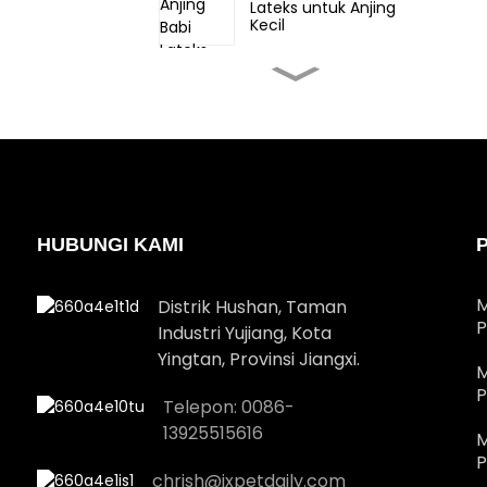
Lateks untuk Anjing
Kecil
Mainan Anjing Gajah
Lateks untuk Anjing
Kecil
Mainan Manusia Roti
Jahe Lateks Hewan
Peliharaan Natal untuk
anjing tengah
HUBUNGI KAMI
Kotak hadiah lateks
hewan peliharaan Natal
untuk anjing besar
M
Distrik Hushan, Taman
P
Industri Yujiang, Kota
Yingtan, Provinsi Jiangxi.
Mainan Santa Lateks
M
Natal untuk Anjing Besar
P
Telepon: 0086-
13925515616
M
P
chrish@jxpetdaily.com