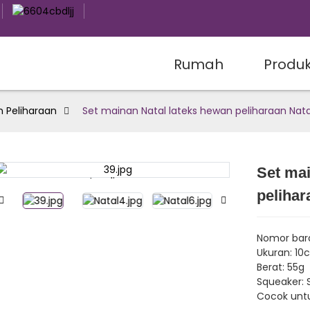
Rumah
Produ
n Peliharaan
Set mainan Natal lateks hewan peliharaan Nata
Set mai
Loading...
Loading...
pelihar
Nomor bar
Ukuran: 10
Berat: 55g
Squeaker: 
Cocok untu