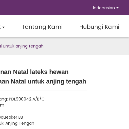
Indonesian
k
Tentang Kami
Hubungi Kami
l untuk anjing tengah
nan Natal lateks hewan
Loading...
Loading...
Loading...
Loading...
aan Natal untuk anjing tengah
ang: PDL900042 A/B/C
cm
Squeaker BB
k: Anjing Tengah