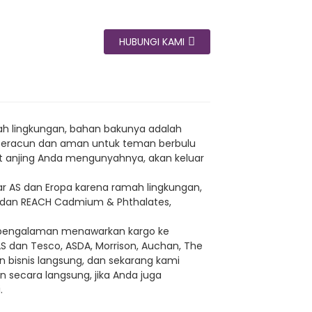
HUBUNGI KAMI
ah lingkungan, bahan bakunya adalah
ak beracun dan aman untuk teman berbulu
at anjing Anda mengunyahnya, akan keluar
sar AS dan Eropa karena ramah lingkungan,
/9 dan REACH Cadmium & Phthalates,
erpengalaman menawarkan kargo ke
AS dan Tesco, ASDA, Morrison, Auchan, The
n bisnis langsung, dan sekarang kami
 secara langsung, jika Anda juga
.