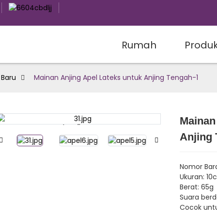
Rumah
Produ
 Baru
Mainan Anjing Apel Lateks untuk Anjing Tengah-1
Mainan 
Loading...
Loading...
Anjing
Nomor Bar
Ukuran: 10
Berat: 65g
Suara berde
Cocok untu