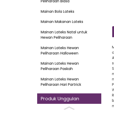
Peliharaan Biasa
Mainan Bola Lateks
Mainan Makanan Lateks
Mainan Lateks Natal untuk
Hewan Peliharaan
M
Mainan Lateks Hewan
c
Peliharaan Halloween
A
s
Mainan Lateks Hewan
S
Peliharaan Paskah
m
Mainan Lateks Hewan
m
Peliharaan Hari Partrick
P
W
R
Produk Unggulan
b
m