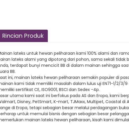
Rincian Produk
ainan lateks untuk hewan peliharaan kami 100% alami dan ram
airan lateks alami yang dipotong dari pohon, sama sekali tid
nda, terdapat bunyi mencicit BB di dalam mainan sehingga sa
uara BB.
aat ini, mainan lateks hewan peliharaan semakin populer di pa
ainan kami tidak memiliki masalah dalam lulus uji EN71-1/2/3
emiliki sertifikat CE, ISO9001, BSCI dan Sedex -4p.
asar utama kami saat ini berfokus pada AS dan Eropa, kami b
almart, Disney, PetSmart, K-mart, TJMaxx, Multipet, Coastal di 
ange di Eropa, tetapi sebagian besar melalui perdagangan buka
erharap untuk memulai bisnis dengan sebagian besar pelanggan
emerlukan mainan lateks hewan peliharaan, kisah kami dimulai