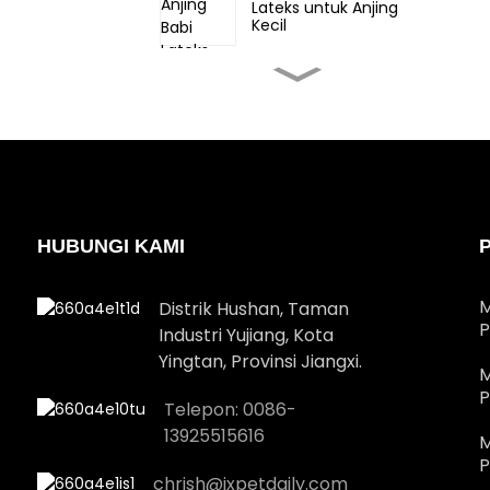
Lateks untuk Anjing
Kecil
Mainan Anjing Gajah
Lateks untuk Anjing
Kecil
Mainan Manusia Roti
Jahe Lateks Hewan
Peliharaan Natal untuk
anjing tengah
HUBUNGI KAMI
Kotak hadiah lateks
hewan peliharaan Natal
untuk anjing besar
M
Distrik Hushan, Taman
P
Industri Yujiang, Kota
Yingtan, Provinsi Jiangxi.
Mainan Santa Lateks
M
Natal untuk Anjing Besar
P
Telepon: 0086-
13925515616
M
P
chrish@jxpetdaily.com