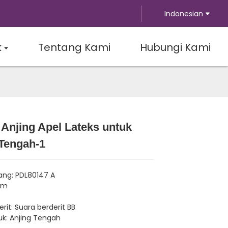
Indonesian
k
Tentang Kami
Hubungi Kami
Anjing Apel Lateks untuk
Loading...
Loading...
Loading...
Loading...
 Tengah-1
ang: PDL80147 A
cm
rit: Suara berderit BB
k: Anjing Tengah