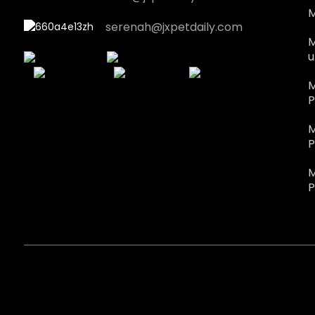
M
serenah@jxpetdaily.com
M
u
M
P
M
P
M
P