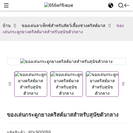
บ้าน
ของเล่นลาเท็กซ์สำหรับสัตว์เลี้ยงช่วงคริสต์มาส
ของ
เล่นกระดูกยางคริสต์มาสสำหรับสุนัขตัวกลาง
ของเล่นกระดูกยางคริสต์มาสสำหรับสุนัขตัวกลาง
รหัสสินค้า : PDL900055