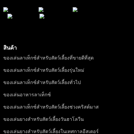
สินค้า
ของเล่นลาเท็กซ์สำหรับสัตว์เลี้ยงที่ขายดีที่สุด
ของเล่นลาเท็กซ์สำหรับสัตว์เลี้ยงรุ่นใหม่
ของเล่นลาเท็กซ์สำหรับสัตว์เลี้ยงทั่วไป
ของเล่นอาหารลาเท็กซ์
ของเล่นลาเท็กซ์สำหรับสัตว์เลี้ยงช่วงคริสต์มาส
ของเล่นยางสำหรับสัตว์เลี้ยงวันฮาโลวีน
ของเล่นยางสำหรับสัตว์เลี้ยงในเทศกาลอีสเตอร์