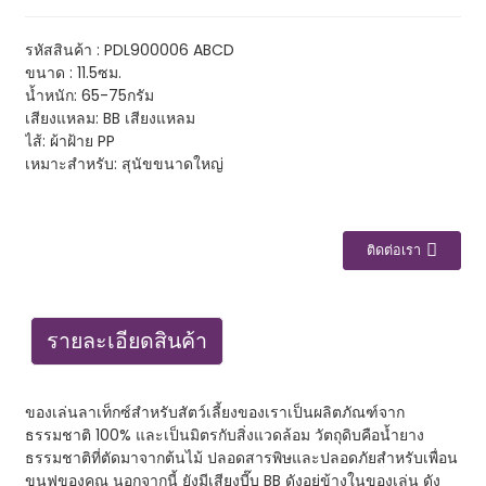
รหัสสินค้า : PDL900006 ABCD
ขนาด : 11.5ซม.
น้ำหนัก: 65-75กรัม
เสียงแหลม: BB เสียงแหลม
ไส้: ผ้าฝ้าย PP
เหมาะสำหรับ: สุนัขขนาดใหญ่
ติดต่อเรา
รายละเอียดสินค้า
ของเล่นลาเท็กซ์สำหรับสัตว์เลี้ยงของเราเป็นผลิตภัณฑ์จาก
ธรรมชาติ 100% และเป็นมิตรกับสิ่งแวดล้อม วัตถุดิบคือน้ำยาง
ธรรมชาติที่ตัดมาจากต้นไม้ ปลอดสารพิษและปลอดภัยสำหรับเพื่อน
ขนฟูของคุณ นอกจากนี้ ยังมีเสียงบี๊บ BB ดังอยู่ข้างในของเล่น ดัง