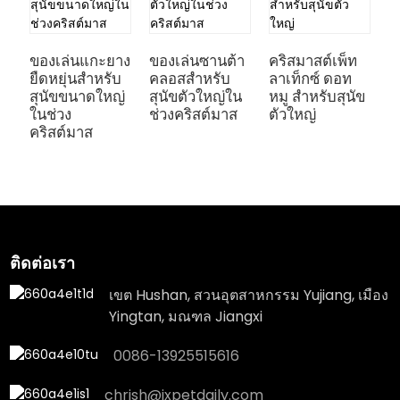
ของเล่นแกะยาง
ของเล่นซานต้า
คริสมาสต์เพ็ท
ช
ยืดหยุ่นสำหรับ
คลอสสำหรับ
ลาเท็กซ์ ดอท
เ
สุนัขขนาดใหญ่
สุนัขตัวใหญ่ใน
หมู สำหรับสุนัข
ล
ในช่วง
ช่วงคริสต์มาส
ตัวใหญ่
ส
คริสต์มาส
ติดต่อเรา
เขต Hushan, สวนอุตสาหกรรม Yujiang, เมือง
Yingtan, มณฑล Jiangxi
0086-13925515616
chrish@jxpetdaily.com