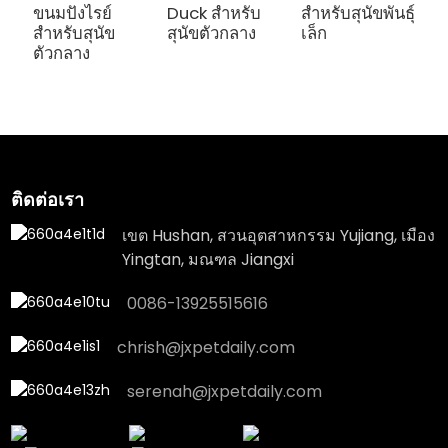
ขนมปังไรย์
Duck สำหรับ
สำหรับสุนัขพันธุ์
ล
สำหรับสุนัข
สุนัขตัวกลาง
เล็ก
ส
ตัวกลาง
ติดต่อเรา
เขต Hushan, สวนอุตสาหกรรม Yujiang, เมือง
Yingtan, มณฑล Jiangxi
0086-13925515616
chrish@jxpetdaily.com
serenah@jxpetdaily.com