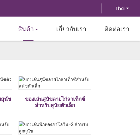
Thai
น
สินค้า
เกี่ยวกับเรา
ติดต่อเรา
สุนัข
ของเล่นสุนัขลายไก่ลาเท็กซ์
สำหรับสุนัขตัวเล็ก