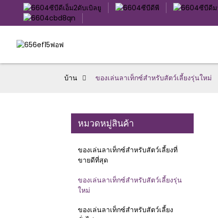
บ้าน
ของเล่นลาเท็กซ์สำหรับสัตว์เลี้ยงรุ่นใหม่
หมวดหมู่สินค้า
ของเล่นลาเท็กซ์สำหรับสัตว์เลี้ยงที่
ขายดีที่สุด
ของเล่นลาเท็กซ์สำหรับสัตว์เลี้ยงรุ่น
ใหม่
ของเล่นลาเท็กซ์สำหรับสัตว์เลี้ยง