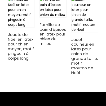
J
N
Famille de
p
pain d'épices
m
en latex pour
Jouets de
chien du
Noël en latex
Jouet
milieu
pour chien
couineur en
moyen, motif
latex pour
pingouin à
chien de
corps long
grande taille,
motif
mouton de
Noël