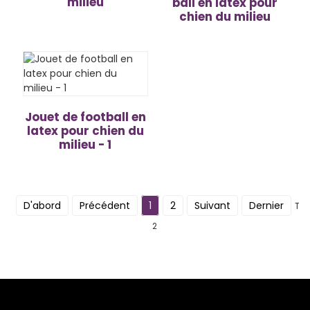
milieu
ball en latex pour
chien du milieu
Jouet de football en
latex pour chien du
milieu - 1
D'abord
Précédent
1
2
Suivant
Dernier
Tot
2