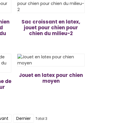
hien
Sac croissant en latex,
rd
jouet pour chien pour
 du
chien du milieu-2
Jouet en latex pour chien
moyen
me de
ur
vant
Dernier
Total 3