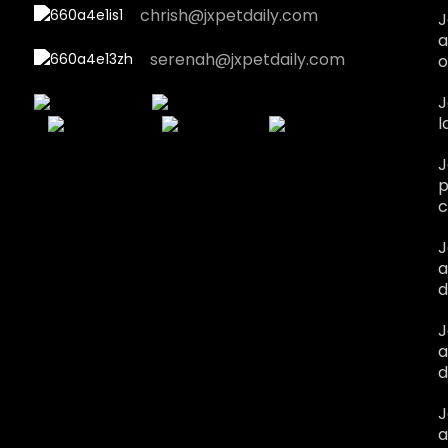
chrish@jxpetdaily.com
J
a
serenah@jxpetdaily.com
o
J
l
J
p
c
J
a
d
J
a
d
J
a