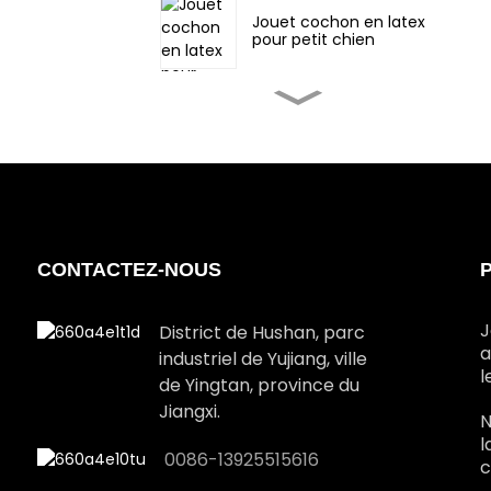
Jouet cochon en latex
pour petit chien
Jouet éléphant en latex
pour petit chien
Jouets de Noël en latex
pour chien du milieu en
forme de bonhomme
en pain d'épice
CONTACTEZ-NOUS
Coffret cadeau de Noël
en latex pour grands
chiens
J
District de Hushan, parc
a
industriel de Yujiang, ville
l
de Yingtan, province du
Jouet Père Noël en
latex pour grand chien
Jiangxi.
N
l
0086-13925515616
c