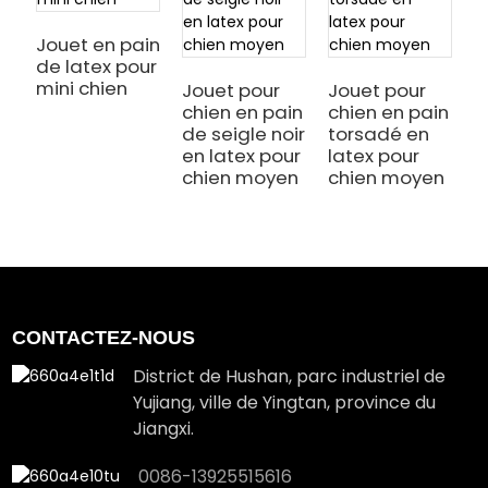
Jouet en pain
de latex pour
S
mini chien
e
Jouet pour
Jouet pour
j
chien en pain
chien en pain
c
de seigle noir
torsadé en
m
en latex pour
latex pour
chien moyen
chien moyen
CONTACTEZ-NOUS
District de Hushan, parc industriel de
Yujiang, ville de Yingtan, province du
Jiangxi.
0086-13925515616