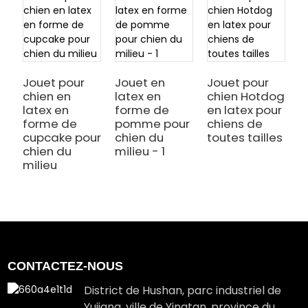
Jouet pour
Jouet en
Jouet pour
J
chien en
latex en
chien Hotdog
c
latex en
forme de
en latex pour
l
forme de
pomme pour
chiens de
p
cupcake pour
chien du
toutes tailles
c
chien du
milieu - 1
milieu
CONTACTEZ-NOUS
District de Hushan, parc industriel de
Yujiang, ville de Yingtan, province du