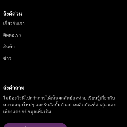
ลิงค์ด่วน
เกี่ยวกับเรา
ติดต่อเรา
สินค้า
ข่าว
ส่งคำถาม
ไม่มีอะไรดีไปกว่าการได้เห็นผลลัพธ์สุดท้าย เรียนรู้เกี่ยวกับ
ความสนุกใหม่ๆ และรับอัลบั้มตัวอย่างผลิตภัณฑ์ล่าสุด และ
เพียงแค่ขอข้อมูลเพิ่มเติม