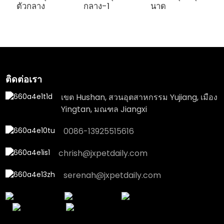
ตัวกลาง
กลาง-1
นาด
ติดต่อเรา
เขต Hushan, สวนอุตสาหกรรม Yujiang, เมือง
Yingtan, มณฑล Jiangxi
0086-13925515616
chrish@jxpetdaily.com
serenah@jxpetdaily.com