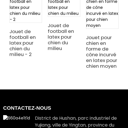
B
a
Jouet de
p
football en
Jouet de
c
latex pour
football en
Jouet pour
chien du
latex pour
chien en
milieu
chien du
forme de
milieu - 2
cône incurvé
en latex pour
chien moyen
CONTACTEZ-NOUS
District de Hushan, parc industriel de
Yujiang, ville de Yingtan, province du