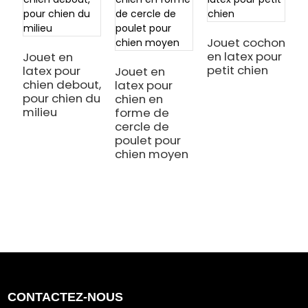
Jouet cochon
J
en latex pour
c
Jouet en
petit chien
l
latex pour
Jouet en
H
chien debout,
latex pour
g
pour chien du
chien en
milieu
forme de
cercle de
poulet pour
chien moyen
CONTACTEZ-NOUS