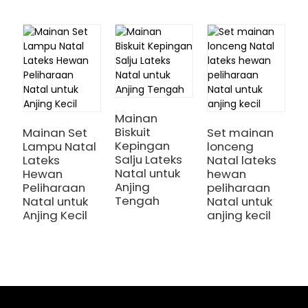
Mainan
Biskuit
Mainan Set
Set mainan
Kepingan
Lampu Natal
lonceng
M
Salju Lateks
Lateks
Natal lateks
k
Natal untuk
Hewan
hewan
b
Anjing
Peliharaan
peliharaan
l
Tengah
Natal untuk
Natal untuk
p
Anjing Kecil
anjing kecil
N
a