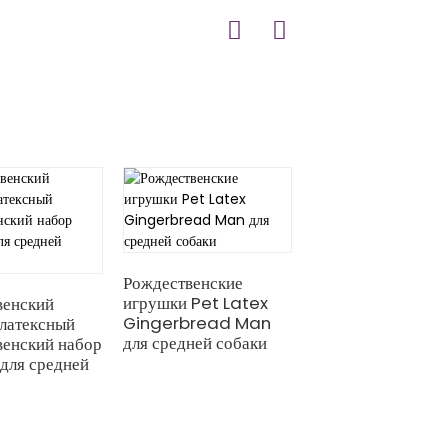
Рождественские
Рождественский н
игрушки Pet Latex
из латексных
венский
Gingerbread Man
рождественских
латексный
для средней собаки
животных для соб
венский набор
средней породы
для средней