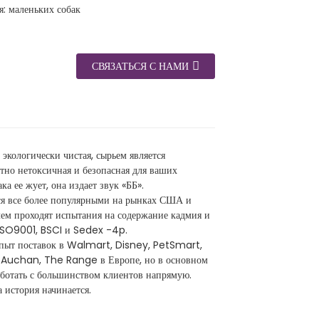
я: маленьких собак
СВЯЗАТЬСЯ С НАМИ
экологически чистая, сырьем является
ютно нетоксичная и безопасная для ваших
а ее жует, она издает звук «ББ».
ся все более популярными на рынках США и
ем проходят испытания на содержание кадмия и
 ISO9001, BSCI и Sedex -4p.
опыт поставок в Walmart, Disney, PetSmart,
 Auchan, The Range в Европе, но в основном
работать с большинством клиентов напрямую.
история начинается.