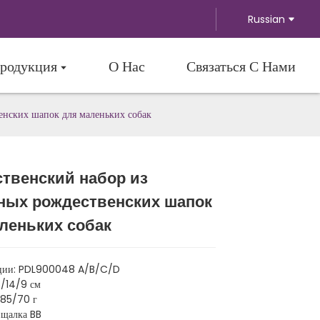
Russian
родукция
О Нас
Связаться С Нами
енских шапок для маленьких собак
твенский набор из
Loading...
Loading...
Loading...
Loading...
ных рождественских шапок
леньких собак
ции: PDL900048 A/B/C/D
8/14/9 см
/85/70 г
ищалка BB