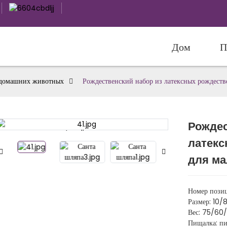
Дом
П
я домашних животных
Рождественский набор из латексных рождеств
Рождес
Loading...
Loading...
латекс
для ма
Номер пози
Размер: 10/
Вес: 75/60
Пищалка: п