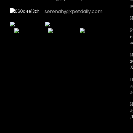
ж
serenah@jxpetdaily.com
И
Р
и
ж
И
ж
Х
П
д
л
И
д
Д