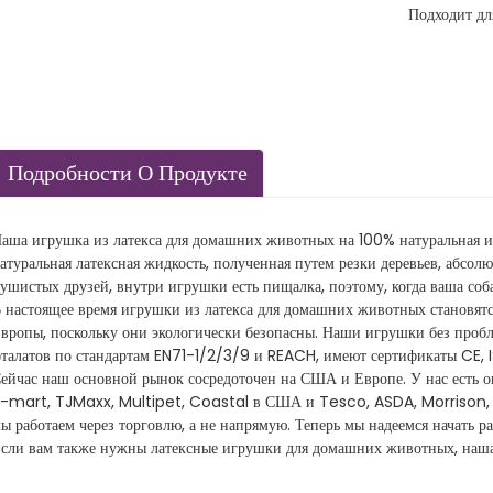
Подходит дл
Подробности О Продукте
аша игрушка из латекса для домашних животных на 100% натуральная и 
атуральная латексная жидкость, полученная путем резки деревьев, абсол
ушистых друзей, внутри игрушки есть пищалка, поэтому, когда ваша собак
 настоящее время игрушки из латекса для домашних животных становят
вропы, поскольку они экологически безопасны. Наши игрушки без пробл
талатов по стандартам EN71-1/2/3/9 и REACH, имеют сертификаты CE,
ейчас наш основной рынок сосредоточен на США и Европе. У нас есть 
-mart, TJMaxx, Multipet, Coastal в США и Tesco, ASDA, Morrison,
ы работаем через торговлю, а не напрямую. Теперь мы надеемся начать 
сли вам также нужны латексные игрушки для домашних животных, наша 