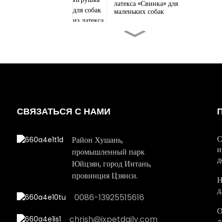
латекса «Свинка» для
маленьких собак
Игрушка для собак из
латекса «Слон» для
маленьких собак
Рождественские игрушки
Pet Latex Gingerbread
Man для средней собаки
СВЯЗАТЬСЯ С НАМИ
Рождественский подарок в
виде латексной игрушки
для собак больших
С
размеров
Район Хушань,
и
промышленный парк
д
Рождественский питомец
Юйцзян, город Интань,
латексная игрушка Санта
провинция Цзянси.
для большой собаки
Н
д
0086-13925515616
О
chrish@jxpetdaily.com
л