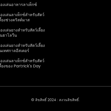
องเล่นอาหารลาเท็กซ์
องเล่นลาเท็กซ์สำหรับสัตว์
ลี้ยงช่วงคริสต์มาส
องเล่นยางสำหรับสัตว์เลี้ยง
ันฮาโลวีน
องเล่นยางสำหรับสัตว์เลี้ยง
นเทศกาลอีสเตอร์
องเล่นลาเท็กซ์สำหรับสัตว์
ลี้ยงของ Partrick's Day
© ลิขสิทธิ์ 2024 : สงวนลิขสิทธิ์.