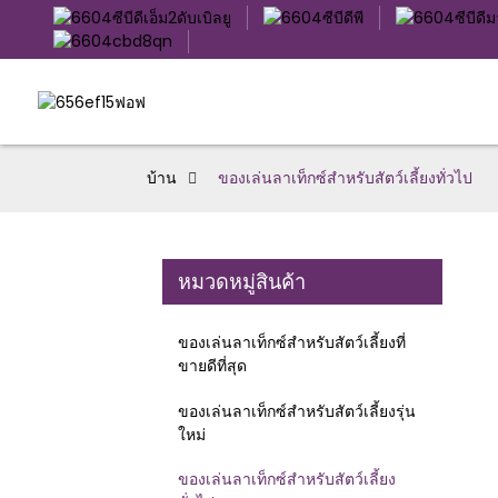
บ้าน
ของเล่นลาเท็กซ์สำหรับสัตว์เลี้ยงทั่วไป
หมวดหมู่สินค้า
ของเล่นลาเท็กซ์สำหรับสัตว์เลี้ยงที่
ขายดีที่สุด
ของเล่นลาเท็กซ์สำหรับสัตว์เลี้ยงรุ่น
ใหม่
ของเล่นลาเท็กซ์สำหรับสัตว์เลี้ยง