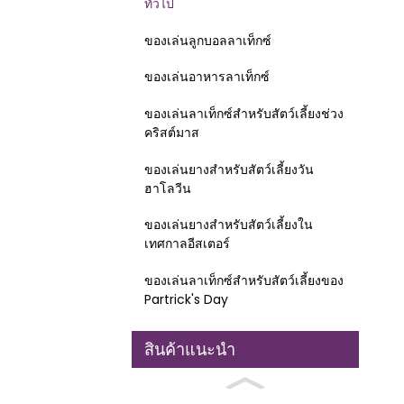
ทั่วไป
ของเล่นลูกบอลลาเท็กซ์
ของเล่นอาหารลาเท็กซ์
ของเล่นลาเท็กซ์สำหรับสัตว์เลี้ยงช่วง
คริสต์มาส
ของเล่นยางสำหรับสัตว์เลี้ยงวัน
ฮาโลวีน
ของเล่นยางสำหรับสัตว์เลี้ยงใน
เทศกาลอีสเตอร์
ของเล่นลาเท็กซ์สำหรับสัตว์เลี้ยงของ
Partrick's Day
สินค้าแนะนำ