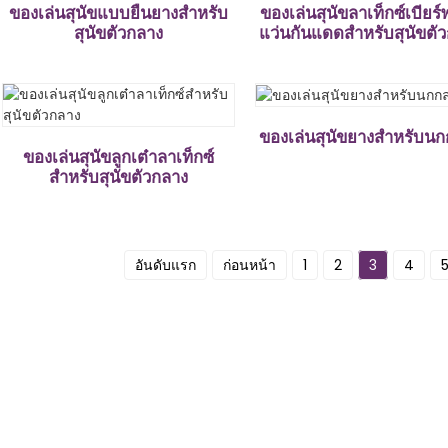
ของเล่นสุนัขแบบยืนยางสำหรับ
ของเล่นสุนัขลาเท็กซ์เบียร์
สุนัขตัวกลาง
แว่นกันแดดสำหรับสุนัขตั
ของเล่นสุนัขยางสำหรับน
ของเล่นสุนัขลูกเต๋าลาเท็กซ์
สำหรับสุนัขตัวกลาง
อันดับแรก
ก่อนหน้า
1
2
3
4