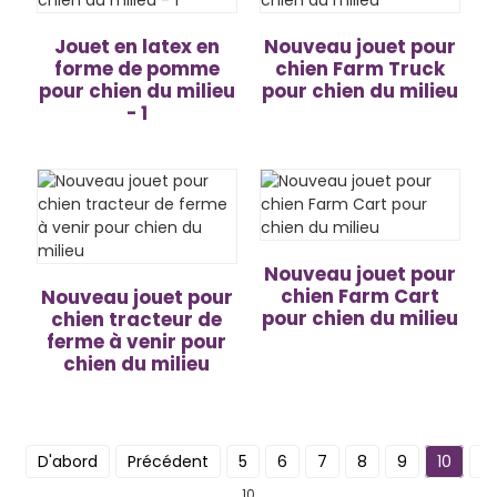
Jouet en latex en
Nouveau jouet pour
forme de pomme
chien Farm Truck
pour chien du milieu
pour chien du milieu
- 1
Nouveau jouet pour
chien Farm Cart
Nouveau jouet pour
pour chien du milieu
chien tracteur de
ferme à venir pour
chien du milieu
D'abord
Précédent
5
6
7
8
9
10
S
10