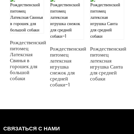
Рождественский
Р
питомец
п
Рождественский
Рождественский
Латексная
л
питомец
питомец
Свинья в
с
латексная
латексная
горошек для
с
игрушка
игрушка Санта
большой
с
снежок для
для средней
собаки
средней
собаки
собаки-1
СВЯЗАТЬСЯ С НАМИ