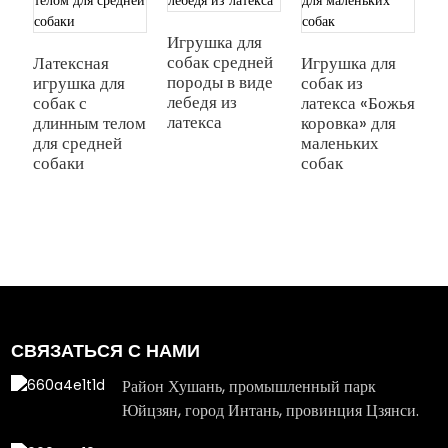
Игрушка для
собак средней
Латексная
Игрушка для
породы в виде
игрушка для
собак из
И
лебедя из
собак с
латекса «Божья
с
латекса
длинным телом
коровка» для
с
для средней
маленьких
ц
собаки
собак
л
м
с
СВЯЗАТЬСЯ С НАМИ
Район Хушань, промышленный парк
Юйцзян, город Интань, провинция Цзянси.