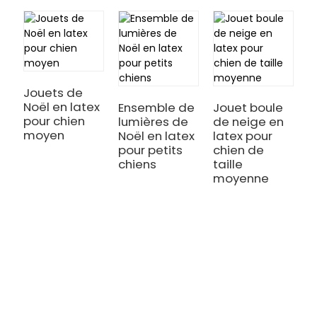
Jouets de
Noël en latex
Ensemble de
Jouet boule
J
pour chien
lumières de
de neige en
c
moyen
Noël en latex
latex pour
l
pour petits
chien de
c
chiens
taille
t
moyenne
m